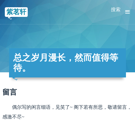
≡
搜索
紫茗轩
总之岁月漫长，然而值得等
待。
留言
偶尔写的闲言细语，见笑了~ 阁下若有所思，敬请留言，
感激不尽~