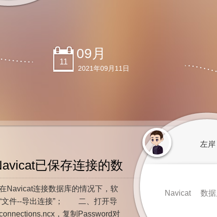
我想了很久，久到我人已经出差在
酒店里；我还没想好我拿它来做什
该死的拖延症啊！ 静下来想了大
分...
09月
11
2021年09月11日
左岸
avicat已保存连接的数据库账号密码
avicat连接数据库的情况下，软
Navicat
数据
“文件--导出连接”； 二、打开导
nnections.ncx，复制Password对