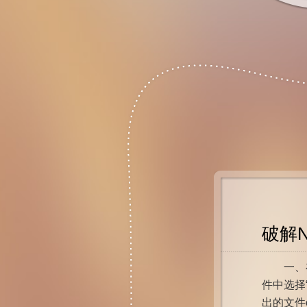
破解N
一、在N
件中选择
出的文件co