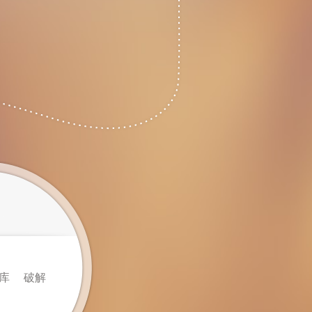
南通的一个
么！ 这
概十来
库
破解