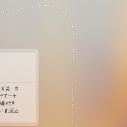
者说，自
行了一个
我想都没
耶！配置还
的香么？
什么呢？